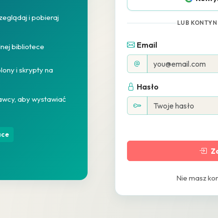
eglądaj i pobieraj
LUB KONTYN
Email
nej bibliotece
ony i skrypty na
Hasło
dawcy, aby wystawiać
ace
Za
Nie masz ko