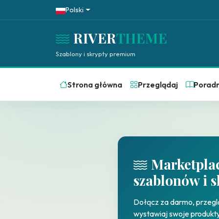
Polski
RIVER
THEME
Szablony i skrypty premium
Strona główna
Przeglądaj
Poradn
Marketpla
szablonów i 
Dołącz za darmo, przeglą
wystawiaj swoje produkty