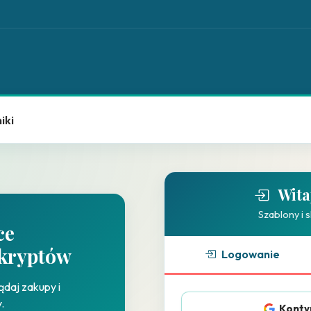
iki
Wita
Szablony i 
ce
skryptów
Logowanie
daj zakupy i
.
Konty