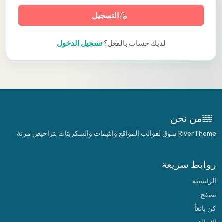
التسجيل
لديك حساب بالفعل؟
تسجيل الدخول
من نحن
RiverTheme سوق لقوالب المواقع والثيمات والسكربتات بتراخيص مرنة.
روابط سريعة
الرئيسية
تصفح
كن بائعاً
الإحالة