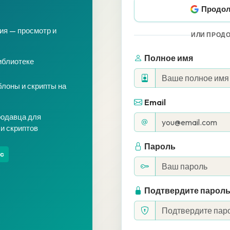
Продол
ия — просмотр и
ИЛИ ПРОДО
Полное имя
иблиотеке
лоны и скрипты на
Email
родавца для
и скриптов
Пароль
с
Подтвердите парол