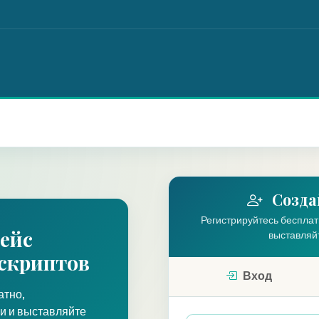
Созда
Регистрируйтесь бесплат
ейс
выставляйт
скриптов
Вход
атно,
и и выставляйте