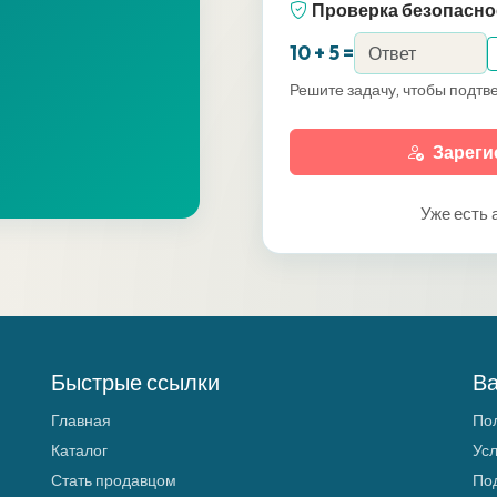
Проверка безопасно
10 + 5 =
Решите задачу, чтобы подтве
Зареги
Уже есть 
Быстрые ссылки
В
и
Главная
По
Каталог
Ус
Стать продавцом
По