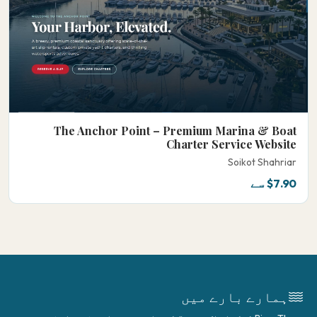
The Anchor Point – Premium Marina & Boat
Charter Service Website
Soikot Shahriar
$7.90 سے
ہمارے بارے میں