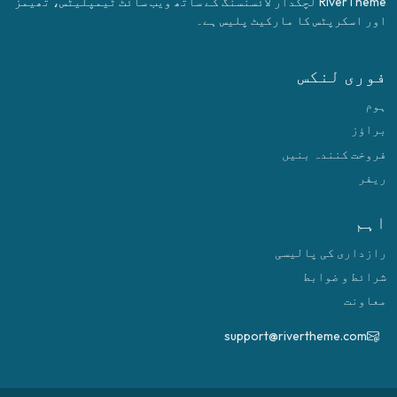
RiverTheme لچکدار لائسنسنگ کے ساتھ ویب سائٹ ٹیمپلیٹس، تھیمز
اور اسکرپٹس کا مارکیٹ پلیس ہے۔
فوری لنکس
ہوم
براؤز
فروخت کنندہ بنیں
ریفر
اہم
رازداری کی پالیسی
شرائط و ضوابط
معاونت
support@rivertheme.com