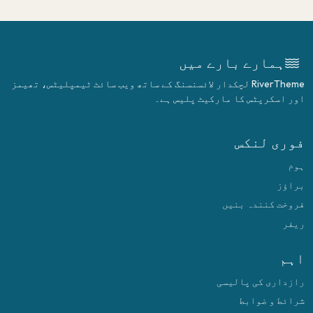
ہمارے بارے میں
RiverTheme لچکدار لائسنسنگ کے ساتھ ویب سائٹ ٹیمپلیٹس، تھیمز
اور اسکرپٹس کا مارکیٹ پلیس ہے۔
فوری لنکس
ہوم
براؤز
فروخت کنندہ بنیں
ریفر
اہم
رازداری کی پالیسی
شرائط و ضوابط