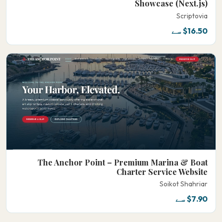
Showcase (Next.js)
Scriptovia
$16.50 سے
The Anchor Point – Premium Marina & Boat
Charter Service Website
Soikot Shahriar
$7.90 سے