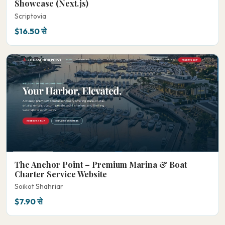
Showcase (Next.js)
Scriptovia
$16.50 से
The Anchor Point – Premium Marina & Boat
Charter Service Website
Soikot Shahriar
$7.90 से