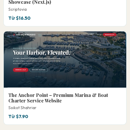
Showcase (Next.js)
Scriptovia
Từ $16.50
The Anchor Point – Premium Marina & Boat
Charter Service Website
Soikot Shahriar
Từ $7.90